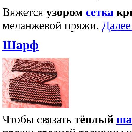
Вяжется
узором
сетка
кр
меланжевой пряжи.
Дале
Шарф
Чтобы связать
тёплый
ша