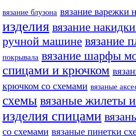
вязание варежки 
вязание блузона
изделия
вязание накидк
ручной машине
вязание п
вязание шарфы м
покрывала
спицами и крючком
вязан
крючком со схемами
вязаные аксе
схемы
вязаные жилеты и
изделия спицами
вязан
со схемами
вязаные пинетки сх