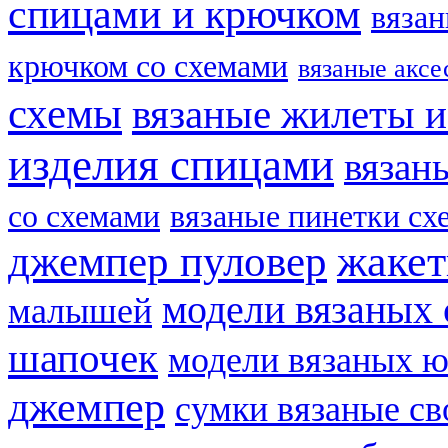
спицами и крючком
вязан
крючком со схемами
вязаные аксе
схемы
вязаные жилеты и
изделия спицами
вязан
со схемами
вязаные пинетки сх
жаке
джемпер пуловер
модели вязаных 
малышей
шапочек
модели вязаных 
джемпер
сумки вязаные с