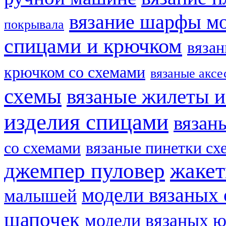
вязание шарфы м
покрывала
спицами и крючком
вязан
крючком со схемами
вязаные аксе
схемы
вязаные жилеты и
изделия спицами
вязан
со схемами
вязаные пинетки сх
жаке
джемпер пуловер
модели вязаных 
малышей
шапочек
модели вязаных 