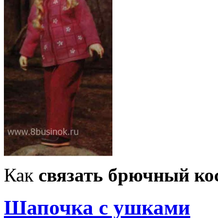
Как
связать брючный к
Шапочка с ушками