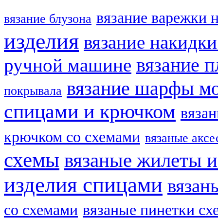
вязание варежки 
вязание блузона
изделия
вязание накидк
ручной машине
вязание п
вязание шарфы м
покрывала
спицами и крючком
вязан
крючком со схемами
вязаные аксе
схемы
вязаные жилеты и
изделия спицами
вязан
со схемами
вязаные пинетки сх