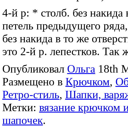
4-й р: * столб. без накида 
петель предыду­щего ряда,
без накида в то же отверс
это 2-й р. лепестков. Так 
Опубликовал
Ольга
18th М
Размещено в
Крючком
,
Об
Ретро-стиль
,
Шапки, варя
Метки:
вязание крючком 
шапочек
.