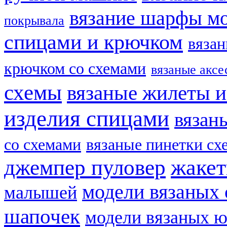
вязание шарфы м
покрывала
спицами и крючком
вязан
крючком со схемами
вязаные аксе
схемы
вязаные жилеты и
изделия спицами
вязан
со схемами
вязаные пинетки сх
жаке
джемпер пуловер
модели вязаных 
малышей
шапочек
модели вязаных 