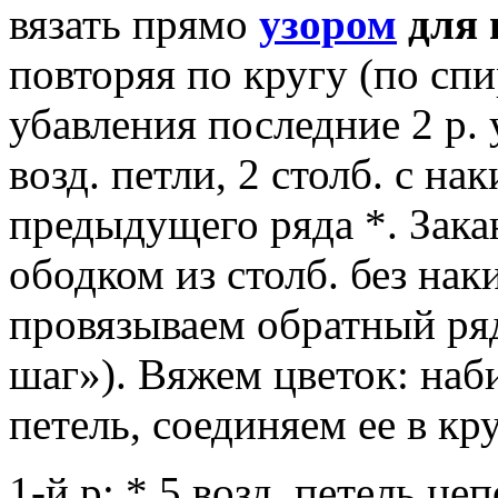
вязать прямо
узором
для 
повторяя по кругу (по спи
убавления последние 2 р. 
возд. петли, 2 столб. с на
предыдущего ряда *. Зака
ободком из столб. без нак
провязываем обратный ряд
шаг»). Вяжем цветок: наби
петель, соединяем ее в кр
1-й р: * 5 возд. петель це