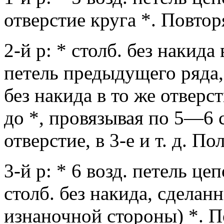
отверстие круга *. Повторя
2-й р: * столб. без накида 
петель предыду­щего ряда,
без накида в то же отверс
до *, провязывая по 5—6 с
отверстие, в 3-е и т. д. П
3-й р: * 6 возд. петель це
столб. без на­кида, сделан
изнаночной стороны) *. По